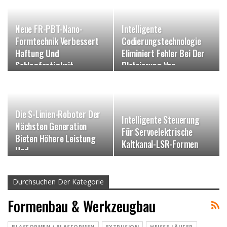
Neue FR-PBT-Nano-
Intelligente
Formtechnik Verbessert
Codierungstechnologie
Haftung Und
Eliminiert Fehler Bei Der
Schlagfestigkeit…
Platzierung Von
Formeinsätzen…
Die S-Linien-Roboter Der
Intelligente Steuerung
Nächsten Generation
Für Servoelektrische
Bieten Höhere Leistung
Kaltkanal-LSR-Formen
Und…
Durchsuchen Der Kategorie
Formenbau & Werkzeugbau