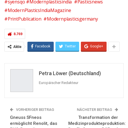
#syensqo
#Modernplasticsindia
#Pasticsnews
#ModernPlasticsIndiaMagazine
#PrintPublication
#Modernplasticsgermany
8.769
Facebook
Twitter
Google+
Aktie
Petra Löwer (Deutschland)
Europäischer Redakteur
VORHERIGER BEITRAG
NÄCHSTER BEITRAG
Gneuss SFneos
Transformation der
ermöglicht Renolit, das
Medizinprodukteproduktion: