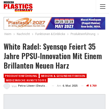
Heim
Nachricht
Funktionen & Einblicke
Produkteinführung
White Radel: Syensqo Feiert 35
Jahre PPSU-Innovation Mit Einem
Brillanten Neuen Harz
PRODUKTEINFÜHRUNG
MEDIZIN & GESUNDHEITSWESEN
MEDIZINISCHE KUNSTSTOFFE
Am
6. Mai 2025
8.769
Petra Löwer (Deutschland)
Von